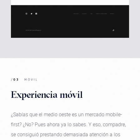
/03
MÓVIL
Experiencia móvil
¿Sabías que el medio oeste es un mercado mobile-
first? ¿No? Pues ahora ya lo sabes. Y eso, compadre,
se consiguió prestando demasiada atención a los