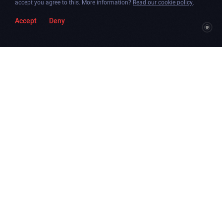
accept you agree to this. More information?
Read our cookie policy
.
Accept
Deny
Togg
Facebook
Instagram
Dribbble
Twitter
Newsletter
soun
Chicago
.
Amsterdam
.
Paris
.
Contáctanos
Fb
Ins
Dri
Tw
Échanos un mensaje
biz@dogstudio.be